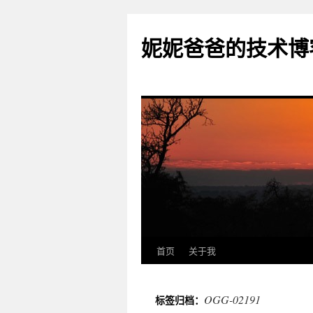
妮妮爸爸的技术博
首页
关于我
跳
至
OGG-02191
标签归档：
正