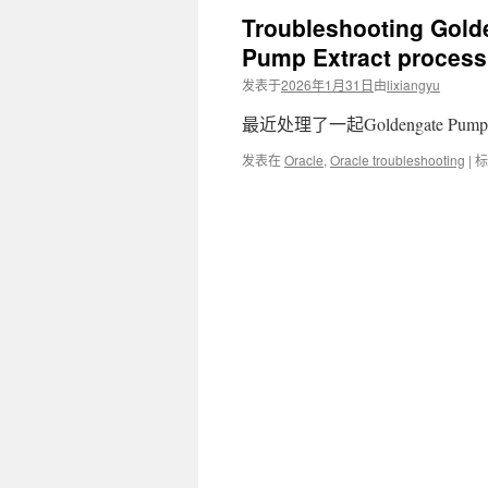
Troubleshooting Gol
文
Pump Extract proce
发表于
2026年1月31日
由
lixiangyu
最近处理了一起Goldengate Pump 
发表在
Oracle
,
Oracle troubleshooting
|
标