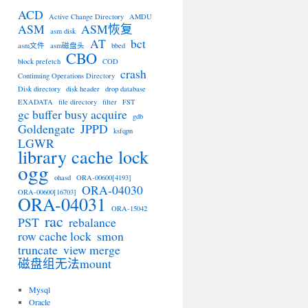
ACD
Active Change Directory
AMDU
ASM
ASM恢复
asm disk
AT
bct
asm文件
asm磁盘头
bbed
CBO
block prefetch
COD
crash
Continuing Operations Directory
Disk directory
disk header
drop database
EXADATA
file directory
filter
FST
gc buffer busy acquire
gdb
Goldengate
JPPD
ksfqpn
LGWR
library cache lock
ogg
ohasd
ORA-00600[4193]
ORA-04030
ORA-00600[16703]
ORA-04031
ORA-15042
rac
PST
rebalance
row cache lock
smon
truncate
view merge
磁盘组无法mount
Mysql
Oracle