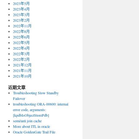
2023年5月
2023年4月
2023年3月
2023年2月
2022年11月
2022年8月
2022年6月
2022年5月
2022年4月
2022年3月
2022年2月
2021年12月
2021年11月
2021年10月
近期文章
Troubleshooting Slow Standby
Failover
troubleshooting ORA-00600: internal
error code, arguments:
[kpdbIsObjectStorePdb]
semi/anti join cache
More about ITL in oracle
Oracle GoldenGate Trail File