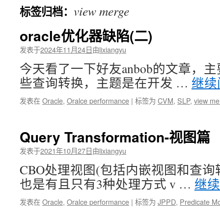
view merge
标签归档：
文
oracle优化器缺陷(二)
发表于
2024年11月24日
由
lixiangyu
今天看了一下好友anbob的文章，主
些查询转换，主题是在开发 …
继续
发表在
Oracle
,
Oralce performance
|
标签为
CVM
,
SLP
,
view me
Query Transformation-视图篇
发表于
2021年10月27日
由
lixiangyu
CBO处理视图(包括内嵌视图和查询
也是有且只有3种处理方式 v …
继
发表在
Oracle
,
Oralce performance
|
标签为
JPPD
,
Predicate M