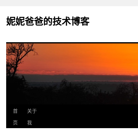
妮妮爸爸的技术博客
跳
首
关于
至
页
我
正