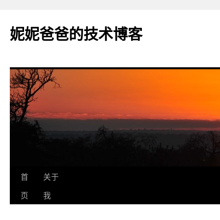
妮妮爸爸的技术博客
跳
首
关于
至
页
我
正