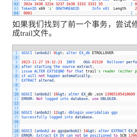
62
302e
3430
322e
3237
2e38
3333
3331
35
|
0
63
TokenID 
x69
'i'
ORATHREADID      
Info 
x01  
Length
2
64
0001
|
.
如果我们找到了前一个事务，尝试修改
成trail文件。
1
GGSCI
(
anbob2
)
9
&
gt
;
alter 
EX_db 
ETROLLOVER
2
3
2023
-
11
-
27
19
:
32
:
23
INFO    
OGG
-
01520
Rollover 
perfo
4
after 
starting 
the 
source 
extract
,
5
issue 
ALTER 
EXTSEQNO 
for
that 
trail
's reader (either p
6
it 
will 
not
happen 
automatically
.
7
EXTRACT 
altered
.
8
9
10
GGSCI
(
anbob2
)
10
&
gt
;
alter 
EX
_
db
,
scn
13965195410609
11
ERROR
:
Not
logged 
into 
database
,
use
DBLOGIN
.
12
13
14
GGSCI
(
anbob2
)
12
&
gt
;
dblogin 
useridalias 
ggs
15
Successfully 
logged 
into 
database
.
16
17
18
GGSCI
(
anbob2 
as
ggs
@
anbob2
)
14
&
gt
;
alter 
EXTRACT 
EX
_
D
19
ERROR
:
Extract 
EX_DV 
can 
not
be 
positioned 
to
SCN
1396