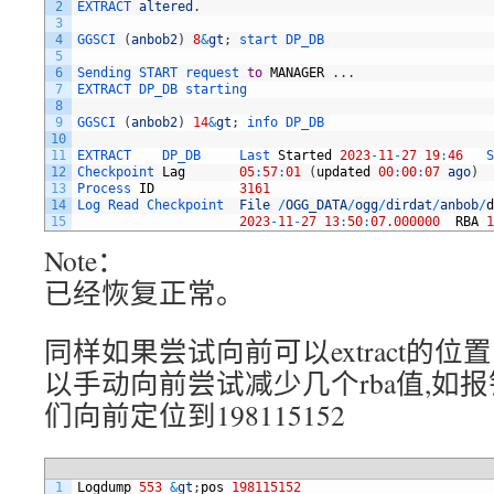
2
EXTRACT 
altered
.
3
4
GGSCI
(
anbob2
)
8
&
gt
;
start 
DP_DB
5
6
Sending 
START 
request 
to
MANAGER
.
.
.
7
EXTRACT 
DP_DB 
starting
8
9
GGSCI
(
anbob2
)
14
&
gt
;
info 
DP_DB
10
11
EXTRACT    
DP_DB     
Last 
Started
2023
-
11
-
27
19
:
46
S
12
Checkpoint 
Lag
05
:
57
:
01
(
updated
00
:
00
:
07
ago
)
13
Process 
ID
3161
14
Log 
Read 
Checkpoint  
File
/
OGG_DATA
/
ogg
/
dirdat
/
anbob
/
d
15
2023
-
11
-
27
13
:
50
:
07.000000
RBA
1
Note：
已经恢复正常。
同样如果尝试向前可以extract的位置，
以手动向前尝试减少几个rba值,如报错是
们向前定位到198115152
1
Logdump
553
&
gt
;
pos
198115152