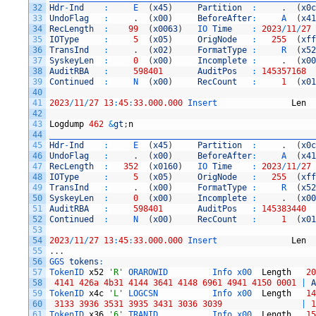
32
Hdr
-
Ind
:
E
(
x45
)
Partition
:
.
(
x0c
33
UndoFlag
:
.
(
x00
)
BeforeAfter
:
A
(
x41
34
RecLength
:
99
(
x0063
)
IO 
Time
:
2023
/
11
/
27
35
IOType
:
5
(
x05
)
OrigNode
:
255
(
xff
36
TransInd
:
.
(
x02
)
FormatType
:
R
(
x52
37
SyskeyLen
:
0
(
x00
)
Incomplete
:
.
(
x00
38
AuditRBA
:
598401
AuditPos
:
145357168
39
Continued
:
N
(
x00
)
RecCount
:
1
(
x01
40
41
2023
/
11
/
27
13
:
45
:
33.000.000
Insert               
Len
42
43
Logdump
462
&
gt
;
n
44
______________________________________________________
45
Hdr
-
Ind
:
E
(
x45
)
Partition
:
.
(
x0c
46
UndoFlag
:
.
(
x00
)
BeforeAfter
:
A
(
x41
47
RecLength
:
352
(
x0160
)
IO 
Time
:
2023
/
11
/
27
48
IOType
:
5
(
x05
)
OrigNode
:
255
(
xff
49
TransInd
:
.
(
x00
)
FormatType
:
R
(
x52
50
SyskeyLen
:
0
(
x00
)
Incomplete
:
.
(
x00
51
AuditRBA
:
598401
AuditPos
:
145383440
52
Continued
:
N
(
x00
)
RecCount
:
1
(
x01
53
54
2023
/
11
/
27
13
:
45
:
33.000.000
Insert               
Len
55
.
.
.
56
GGS 
tokens
:
57
TokenID 
x52
'R'
ORAROWID         
Info 
x00  
Length
20
58
4141
426a
4b31
4144
3641
4148
6961
4941
4150
0001
|
A
59
TokenID 
x4c
'L'
LOGCSN           
Info 
x00  
Length
14
60
3133
3936
3531
3935
3431
3036
3039
|
1
61
TokenID 
x36
'6'
TRANID           
Info 
x00  
Length
15