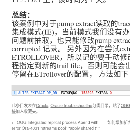
总结：
该案例中对于pump extract读取的t
集成模式(IE)，当前模式我们没有办
问题前抽取，也只能修改pump extract跳
corrupted 记录。 另外因为在尝试e
ETROLLOVER，所以记的要手动修改
程指定到新的trail file，否则可能会
停留在ETrollover的配置， 方法如下
1
ALTER 
EXTRACT 
DP_DB  
EXTSEQNO
153898
EXTRBA
0
此条目发表在
Oracle
,
Oracle troubleshooting
分类目录，贴了
OGG
接
加入收藏夹。
←
OGG Integrated replicat process Abend with
如何增加新表
error Ora-4031 “streams pool” “apply shared t”,”