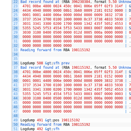
22
Bad 
record 
found 
at
(
RBA
396230384
,
format
5.50
Unknow
23
4701
00be
4800
0024
450c
0041
006e
05ff
02f3
314f
|
G
24
4434
4940
0000
0000
08b1
3b60
0009
2181
0152
0000
|
D
25
0001
0001
4400
006e
0000
000d
0000
0009
3832
3738
|
.
26
3737
3534
3700
0100
1000
0000
0c37
3738
4833
5930
|
7
27
3031
3341
3300
0200
1700
0000
1342
435f
5052
4553
|
0
28
5355
5245
5f53
4554
5f53
5433
0003
0007
0000
0003
|
S
29
3030
3100
0400
0500
0000
012d
0005
000a
0000
0000
|
0
30
0000
0000
0000
0000
0000
0000
0000
0000
0000
0000
|
.
31
0000
0000
0000
0000
0000
0000
0000
0000
0000
0000
|
.
32
0000
0000
0000
0000
0000
|
.
33
Reading 
forward 
from 
RBA
198115192
34
35
36
Logdump
508
&
gt
;
sfh 
prev
37
Bad 
record 
found 
at
(
RBA
198115192
,
format
5.50
Unknow
38
4701
00be
4800
0024
450c
0041
006e
05ff
02f3
314f
|
G
39
4434
4940
0000
0000
08b1
3b60
0009
2181
0152
0000
|
D
40
0001
0001
4400
006e
0000
000d
0000
0009
3832
3738
|
.
41
3737
3534
3700
0100
1000
0000
0c37
3738
4833
5930
|
7
42
3031
3341
3300
0200
1700
0000
1342
435f
5052
4553
|
0
43
5355
5245
5f53
4554
5f53
5433
0003
0007
0000
0003
|
S
44
3030
3100
0400
0500
0000
012d
0005
000a
0000
0000
|
0
45
0000
0000
0000
0000
0000
0000
0000
0000
0000
0000
|
.
46
0000
0000
0000
0000
0000
0000
0000
0000
0000
0000
|
.
47
0000
0000
0000
0000
0000
|
.
48
49
Logdump
491
&
gt
;
pos
198115192
50
Reading 
forward 
from 
RBA
198115192
51
Logdump
492
&
gt
;
sfh