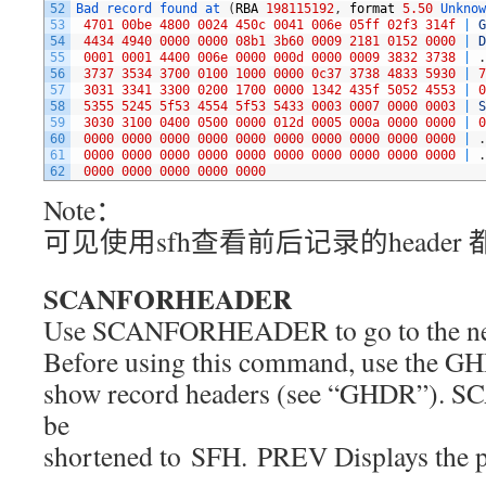
52
Bad 
record 
found 
at
(
RBA
198115192
,
format
5.50
Unknow
53
4701
00be
4800
0024
450c
0041
006e
05ff
02f3
314f
|
G
54
4434
4940
0000
0000
08b1
3b60
0009
2181
0152
0000
|
D
55
0001
0001
4400
006e
0000
000d
0000
0009
3832
3738
|
.
56
3737
3534
3700
0100
1000
0000
0c37
3738
4833
5930
|
7
57
3031
3341
3300
0200
1700
0000
1342
435f
5052
4553
|
0
58
5355
5245
5f53
4554
5f53
5433
0003
0007
0000
0003
|
S
59
3030
3100
0400
0500
0000
012d
0005
000a
0000
0000
|
0
60
0000
0000
0000
0000
0000
0000
0000
0000
0000
0000
|
.
61
0000
0000
0000
0000
0000
0000
0000
0000
0000
0000
|
.
62
0000
0000
0000
0000
0000
Note：
可见使用sfh查看前后记录的heade
SCANFORHEADER
Use SCANFORHEADER to go to the nex
Before using this command, use the 
show record headers (see “GHDR”)
be
shortened to SFH. PREV Displays the p