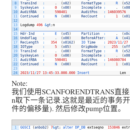
8
TransInd
:
.
(
x02
)
FormatType
:
R
(
x52
9
SyskeyLen
:
0
(
x00
)
Incomplete
:
.
(
x00
10
AuditRBA
:
598401
AuditPos
:
146039576
11
Continued
:
N
(
x00
)
RecCount
:
1
(
x01
12
13
Logdump
496
&
gt
;
n
14
______________________________________________________
15
Hdr
-
Ind
:
E
(
x45
)
Partition
:
.
(
x0c
16
UndoFlag
:
.
(
x00
)
BeforeAfter
:
A
(
x41
17
RecLength
:
354
(
x0162
)
IO 
Time
:
2023
/
11
/
27
18
IOType
:
5
(
x05
)
OrigNode
:
255
(
xff
19
TransInd
:
.
(
x00
)
FormatType
:
R
(
x52
20
SyskeyLen
:
0
(
x00
)
Incomplete
:
.
(
x00
21
AuditRBA
:
598401
AuditPos
:
146080784
22
Continued
:
N
(
x00
)
RecCount
:
1
(
x01
23
24
2023
/
11
/
27
13
:
45
:
33.000.000
Insert               
Len
Note:
我们使用SCANFORENDTRANS
n取下一条记录.这就是最近的事务开始的
件的偏移量). 然后修改pump位置。
1
GGSCI
(
anbob2
)
7
&
gt
;
alter 
DP_DB 
extseqno
153846
extr