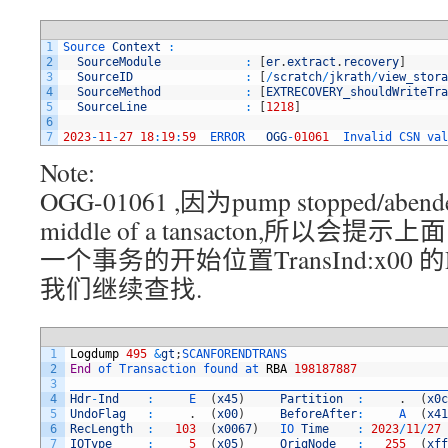
1
Source 
Context
:
2
SourceModule
:
[
er
.
extract
.
recovery
]
3
SourceID
:
[
/
scratch
/
jkrath
/
view_stora
4
SourceMethod
:
[
EXTRECOVERY_shouldWriteTra
5
SourceLine
:
[
1218
]
6
7
2023
-
11
-
27
18
:
19
:
59
ERROR   
OGG
-
01061
Invalid 
CSN 
val
Note:
OGG-01061 ,因为pump stopped/aben
middle of a tansacton,所以会
一个事务的开始位置TransInd:x00
我们继续查找.
1
Logdump
495
&
gt
;
SCANFORENDTRANS
2
End
of 
Transaction 
found 
at 
RBA
198187887
3
______________________________________________________
4
Hdr
-
Ind
:
E
(
x45
)
Partition
:
.
(
x0c
5
UndoFlag
:
.
(
x00
)
BeforeAfter
:
A
(
x41
6
RecLength
:
103
(
x0067
)
IO 
Time
:
2023
/
11
/
27
7
IOType
:
5
(
x05
)
OrigNode
:
255
(
xff