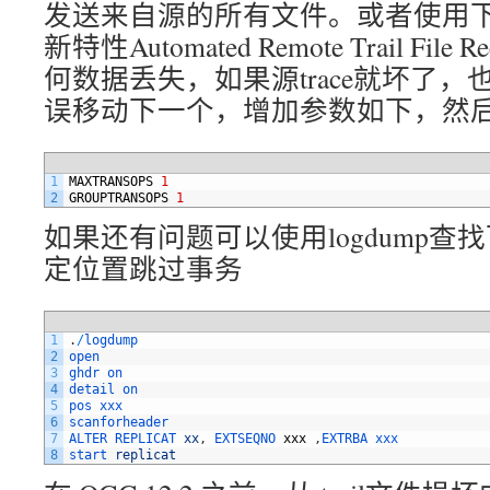
发送来自源的所有文件。或者使用下面
新特性Automated Remote Trail Fil
何数据丢失，如果源trace就坏了，也可以
误移动下一个，增加参数如下，然后重启r
1
MAXTRANSOPS
1
2
GROUPTRANSOPS
1
如果还有问题可以使用logdump查找下一
定位置跳过事务
1
.
/
logdump
2
open
3
ghdr 
on
4
detail 
on
5
pos 
xxx
6
scanforheader
7
ALTER 
REPLICAT 
xx
,
EXTSEQNO 
xxx
,
EXTRBA 
xxx
8
start 
replicat