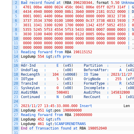
2
Bad 
record 
found 
at
(
RBA
396230344
,
format
5.50
Unknow
3
4701
00be
4800
0024
450c
0041
006e
05ff
02f3
314f
|
G
4
4434
4940
0000
0000
08b1
3b60
0009
2181
0152
0000
|
D
5
0001
0001
4400
006e
0000
000d
0000
0009
3832
3738
|
.
6
3737
3534
3700
0100
1000
0000
0c37
3738
4833
5930
|
7
7
3031
3341
3300
0200
1700
0000
1342
435f
5052
4553
|
0
8
5355
5245
5f53
4554
5f53
5433
0003
0007
0000
0003
|
S
9
3030
3100
0400
0500
0000
012d
0005
000a
0000
0000
|
0
10
0000
0000
0000
0000
0000
0000
0000
0000
0000
0000
|
.
11
0000
0000
0000
0000
0000
0000
0000
0000
0000
0000
|
.
12
0000
0000
0000
0000
0000
|
.
13
Reading 
forward 
from 
RBA
198115152
14
Logdump
554
&
gt
;
sfh 
prev
15
______________________________________________________
16
Hdr
-
Ind
:
E
(
x45
)
Partition
:
.
(
x0c
17
UndoFlag
:
.
(
x00
)
BeforeAfter
:
A
(
x41
18
RecLength
:
104
(
x0068
)
IO 
Time
:
2023
/
11
/
27
19
IOType
:
5
(
x05
)
OrigNode
:
255
(
xff
20
TransInd
:
.
(
x01
)
FormatType
:
R
(
x52
21
SyskeyLen
:
0
(
x00
)
Incomplete
:
.
(
x00
22
AuditRBA
:
598401
AuditPos
:
145832800
23
Continued
:
N
(
x00
)
RecCount
:
1
(
x01
24
25
2023
/
11
/
27
13
:
45
:
33.000.000
Insert               
Len
26
Logdump
451
&
gt
;
pos
198000000
27
Reading 
forward 
from 
RBA
198000000
28
Logdump
452
&
gt
;
sfh
29
Logdump
461
&
gt
;
SCANFORENDTRANS
30
End
of 
Transaction 
found 
at 
RBA
198052040
31
______________________________________________________