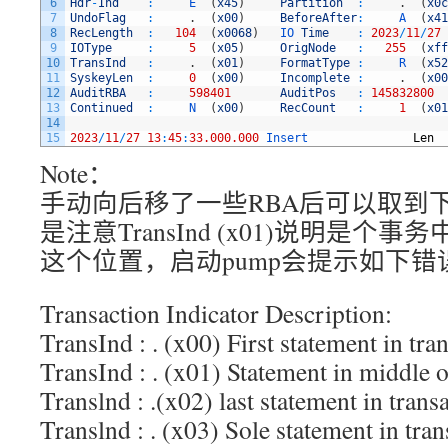
6
Hdr
-
Ind
:
E
(
x45
)
Partition
:
.
(
x0c
7
UndoFlag
:
.
(
x00
)
BeforeAfter
:
A
(
x41
8
RecLength
:
104
(
x0068
)
IO 
Time
:
2023
/
11
/
27
9
IOType
:
5
(
x05
)
OrigNode
:
255
(
xff
10
TransInd
:
.
(
x01
)
FormatType
:
R
(
x52
11
SyskeyLen
:
0
(
x00
)
Incomplete
:
.
(
x00
12
AuditRBA
:
598401
AuditPos
:
145832800
13
Continued
:
N
(
x00
)
RecCount
:
1
(
x01
14
15
2023
/
11
/
27
13
:
45
:
33.000.000
Insert               
Len
Note：
手动向后移了一些RBA后可以取到下
是注意TransInd (x01)说明是个
这个位置，启动pump会提示如下错
Transaction Indicator Description:
TransInd : . (x00) First statement in tra
TransInd : . (x01) Statement in middle o
Translnd : .(x02) last statement in trans
Translnd : . (x03) Sole statement in tran