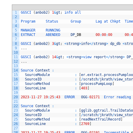
1
GGSCI
(
anbob2
)
1
&
gt
;
info 
all
2
3
Program     
Status      
Group       
Lag 
at 
Chkpt  
Time
4
5
MANAGER     
RUNNING                                   
6
EXTRACT     
ABENDED     
DP
_
DB
00
:
00
:
00
00
:
4
7
8
GGSCI
(
anbob2
)
3
&
gt
;
<
strong
>
info
<
/
strong
>
dp_db
<
stro
9
.
.
.
10
11
GGSCI
(
anbob2
)
14
&
gt
;
<
strong
>
view 
report
<
/
strong
>
DP
_
12
.
.
.
13
14
Source 
Context
:
15
SourceModule
:
[
er
.
extract
.
processPumploo
16
SourceID
:
[
/
scratch
/
jkrath
/
view_stor
17
SourceMethod
:
[
processPumpLoop
]
18
SourceLine
:
[
403
]
19
20
2023
-
11
-
27
19
:
25
:
43
ERROR   
OGG
-
02171
Error 
reading 
21
22
Source 
Context
:
23
SourceModule
:
[
gglib
.
ggtrail
.
TrailDataSo
24
SourceID
:
[
/
scratch
/
jkrath
/
view_stor
25
SourceMethod
:
[
readNextTrailRecord
]
26
SourceLine
:
[
2769
]
27
28
2023
-
11
-
27
19
:
25
:
43
ERROR   
OGG
-
02191
Incompatible 
r