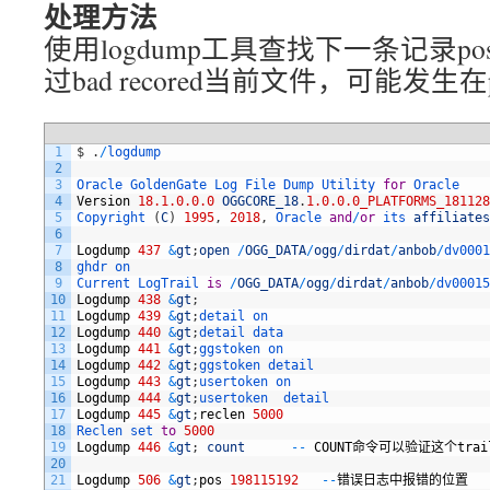
处理方法
使用logdump工具查找下一条记录post
过bad recored当前文件，可能发生在pu
1
$
.
/
logdump
2
3
Oracle 
GoldenGate 
Log 
File 
Dump 
Utility 
for
Oracle
4
Version
18.1.0.0.0
OGGCORE_18
.
1.0.0.0_PLATFORMS_181128
5
Copyright
(
C
)
1995
,
2018
,
Oracle 
and
/
or
its 
affiliates
6
7
Logdump
437
&
gt
;
open
/
OGG_DATA
/
ogg
/
dirdat
/
anbob
/
dv0001
8
ghdr 
on
9
Current 
LogTrail 
is
/
OGG_DATA
/
ogg
/
dirdat
/
anbob
/
dv00015
10
Logdump
438
&
gt
;
11
Logdump
439
&
gt
;
detail 
on
12
Logdump
440
&
gt
;
detail 
data
13
Logdump
441
&
gt
;
ggstoken 
on
14
Logdump
442
&
gt
;
ggstoken 
detail
15
Logdump
443
&
gt
;
usertoken 
on
16
Logdump
444
&
gt
;
usertoken  
detail
17
Logdump
445
&
gt
;
reclen
5000
18
Reclen 
set 
to
5000
19
Logdump
446
&
gt
;
count
--
COUNT
命令可以验证这个
trai
20
21
Logdump
506
&
gt
;
pos
198115192
--
错误日志中报错的位置