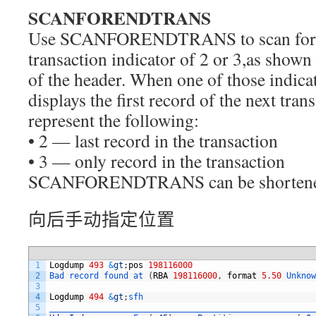
SCANFORENDTRANS
Use SCANFORENDTRANS to scan for a 
transaction indicator of 2 or 3,as shown 
of the header. When one of those indic
displays the first record of the next tra
represent the following:
• 2 — last record in the transaction
• 3 — only record in the transaction
SCANFORENDTRANS can be shortene
向后手动指定位置
1
Logdump
493
&
gt
;
pos
198116000
2
Bad 
record 
found 
at
(
RBA
198116000
,
format
5.50
Unknow
3
4
Logdump
494
&
gt
;
sfh
5
______________________________________________________