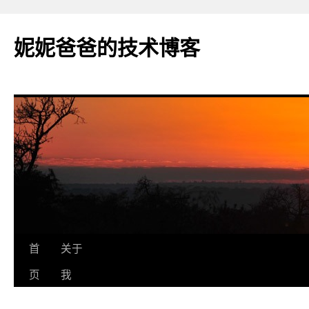
妮妮爸爸的技术博客
跳
首
关于
至
页
我
正