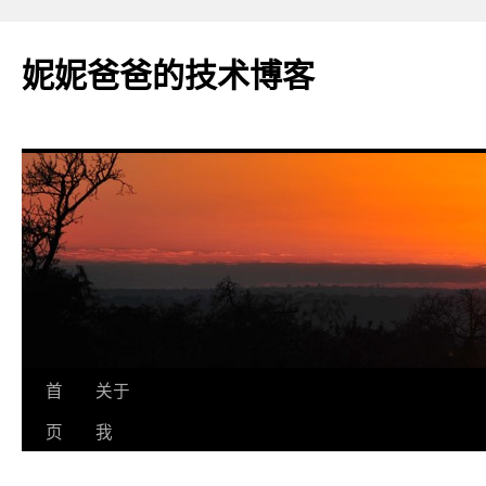
妮妮爸爸的技术博客
跳
首
关于
至
页
我
正